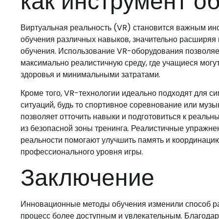
как инструмент о
Виртуальная реальность (VR) становится важным ин
обучения различных навыков, значительно расширяя
обучения. Использование VR-оборудования позволяет
максимально реалистичную среду, где учащиеся могут
здоровья и минимальными затратами.
Кроме того, VR-технологии идеально подходят для с
ситуаций, будь то спортивное соревнование или музы
позволяет отточить навыки и подготовиться к реальн
из безопасной зоны тренинга. Реалистичные упражне
реальности помогают улучшить память и координацию
профессионального уровня игры.
Заключение
Инновационные методы обучения изменили способ ра
процесс более доступным и увлекательным. Благодаря