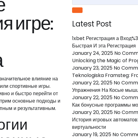
е
я игре:
Latest Post
1xbet Регистрация а Вход
Быстрая И эта Регистрация
January 24, 2025
No Comm
а
Unlocking the Magic of Prog
January 23, 2025
No Comm
Teknologiska Framsteg: Fr
значительное влияние на
January 22, 2025
No Comm
или спортивные игры.
Упражнения На Косые мышц
вно и быстро перейти от
January 22, 2025
No Comm
отрим основные подходы и
Как бонусные программы мог
упным и результативным.
January 20, 2025
No Comm
огии
История игровых автоматов:
виртуальности
January 19, 2025
No Comme