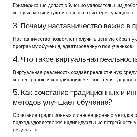
Геймификация делает обучение увлекательным, доба
которые мотивируют и повышают интерес учащихся.
3. Почему наставничество важно в 
Наставничество позволяет получить ценную обратну
программу обучения, адаптированную под учеников.
4. Что такое виртуальная реальност
Виртуальная реальность создаёт реалистичную среду
концентрацию и координацию без риска для здоровья.
5. Как сочетание традиционных и и
методов улучшает обучение?
Сочетание традиционных и инновационных методов 
подход, удовлетворяя индивидуальные потребности 
результаты.