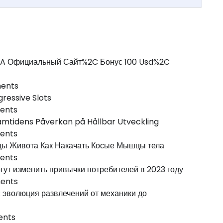
%3A Официальный Сайт%2C Бонус 100 Usd%2C
ents
ressive Slots
ents
amtidens Påverkan på Hållbar Utveckling
ents
ы Живота Как Накачать Косые Мышцы тела
ents
ут изменить привычки потребителей в 2023 году
ents
 эволюция развлечений от механики до
nts