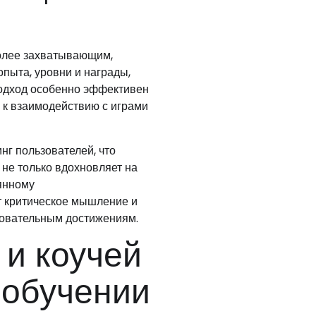
олее захватывающим,
опыта, уровни и награды,
подход особенно эффективен
 к взаимодействию с играми
нг пользователей, что
 не только вдохновляет на
оянному
 критическое мышление и
новательным достижениям.
 и коучей
 обучении