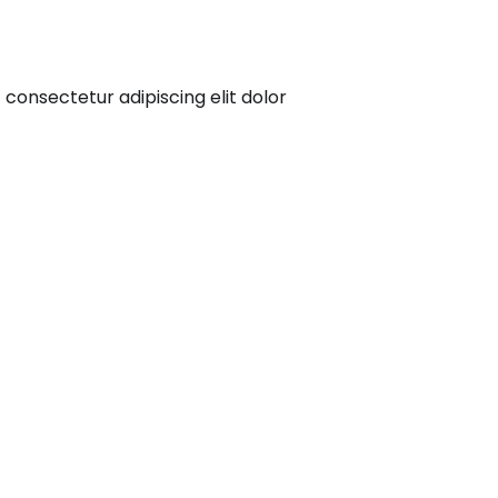
consectetur adipiscing elit dolor