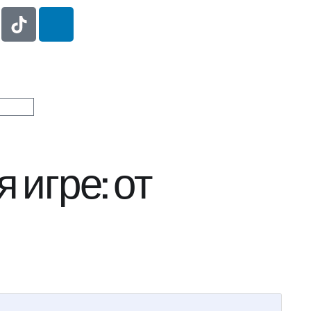
игре: от