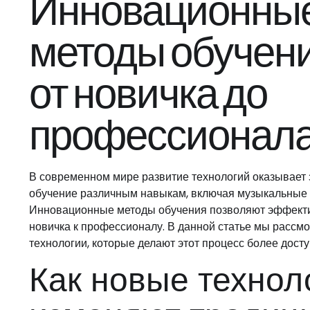
Инновационны
методы обучени
от новичка до
профессионал
В современном мире развитие технологий оказывает 
обучение различным навыкам, включая музыкальные 
Инновационные методы обучения позволяют эффекти
новичка к профессионалу. В данной статье мы рассм
технологии, которые делают этот процесс более дост
Как новые технол