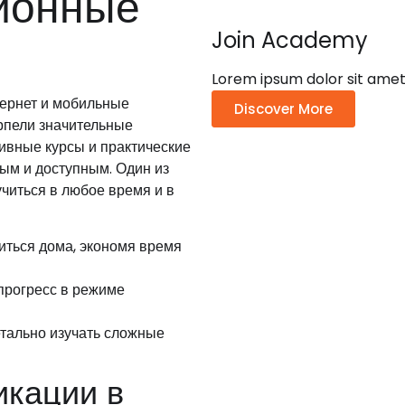
ионные
Join Academy
Lorem ipsum dolor sit amet 
тернет и мобильные
Discover More
рпели значительные
вные курсы и практические
ным и доступным. Один из
читься в любое время и в
иться дома, экономя время
прогресс в режиме
тально изучать сложные
икации в