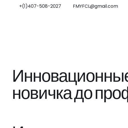
+(1)407-508-2027
FMYFCL@gmail.com
Инновационные 
новичка до пр