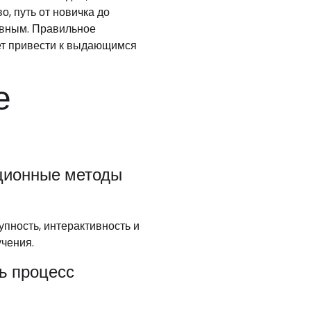
, путь от новичка до
вным. Правильное
ет привести к выдающимся
е
ационные методы
пность, интерактивность и
чения.
ь процесс